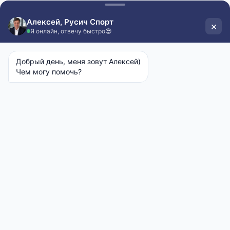
12690 руб
Оплата после примерки
Бесплатная доставка от 2ух дней
16980 руб
-4290 р.
Товара нет в наличии
92% Хлопок, 8% Эластан
О коллекции
СССР
Размер на модели:
50
Параметры на модели:
100-87-104
Рост:
179