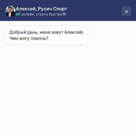
3400 руб
Оплата после примерки
Бесплатная доставка от 2ух дней
Выберите размер:
Таблица размеров
46
56
Оформить заказ
92% Хлопок, 8% Эластан
О коллекции
Футболки и шорты
Размер на модели:
M