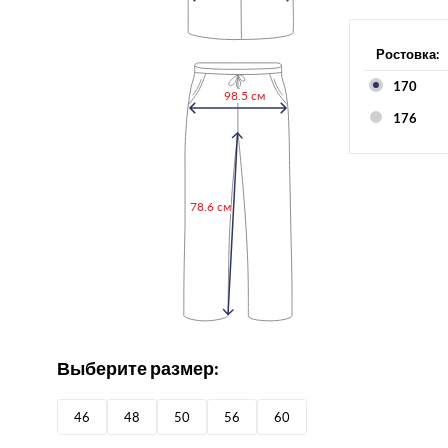
Ростовка:
170
98.5 см
176
78.6 см
Выберите размер:
46
48
50
56
60