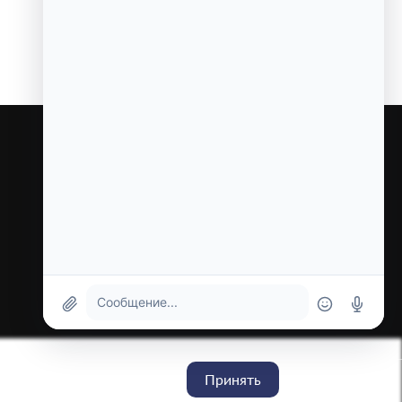
КОНТАКТЫ
644007, Омская обл., Омск, ул.
Герцена, 48А
Подписаться
Принять
Разработка и поддержка
— Koyu.Tech