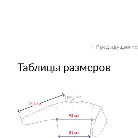
Предыдущий то
Таблицы размеров
73.3 см
92 см
81 см