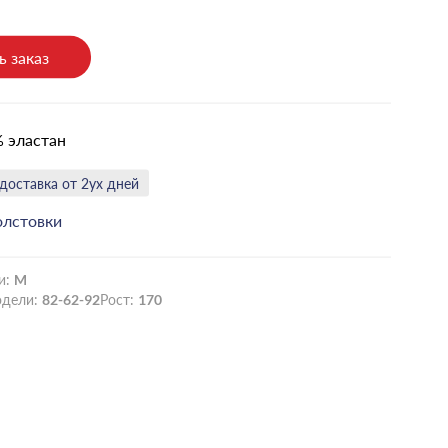
 заказ
% эластан
доставка от 2ух дней
олстовки
и:
M
одели:
82-62-92
Рост:
170