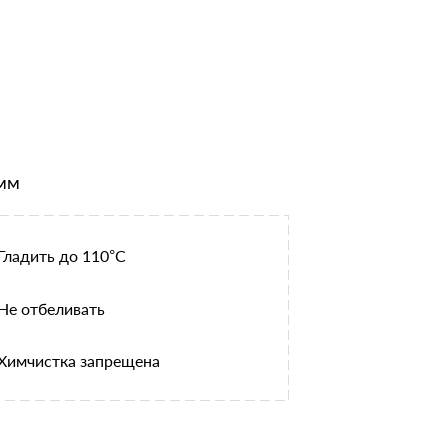
амм
Гладить до 110°С
Не отбеливать
Химчистка запрещена