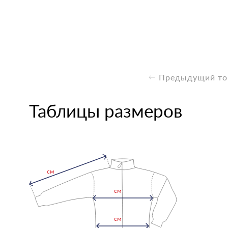
Предыдущий то
Таблицы размеров
см
см
см