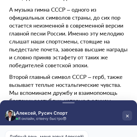
А музыка гимна СССР
–
одного из
официальных символов страны, до сих пор
остается неизменной в современной версии
главной песни России. Именно эту мелодию
слышат наши спортсмены, стоящие на
пьедестале почета, завоевав высшие награды
и словно приняв эстафету от таких же
победителей советской эпохи.
Второй главный символ СССР – герб, также
вызывает теплые ностальгические чувства.
Мы вспоминаем дружбу и взаимопомощь
братских республик, которые в едином
строю противостояли врагу, а потом вместе
встречали победную весну 1945 года. Герб
неизменно навевает воспоминания о
промышленной мощи и аграрном богатстве